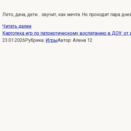
Лето, дача, дети… звучит, как мечта. Но проходит пара дн
Читать далее
Картотека игр по патриотическому воспитанию в ДОУ: от
23.01.2026
Рубрика:
Игры
Автор:
Алена
12